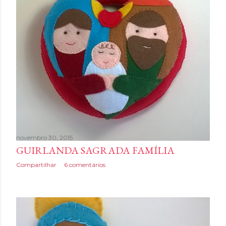
n
s
novembro 30, 2015
GUIRLANDA SAGRADA FAMÍLIA
Compartilhar
6 comentários