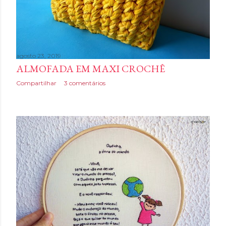
n
s
agosto 23, 2019
ALMOFADA EM MAXI CROCHÊ
Compartilhar
3 comentários