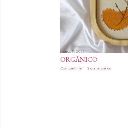
n
s
março 11, 2022
ORGÂNICO
Compartilhar
2 comentários