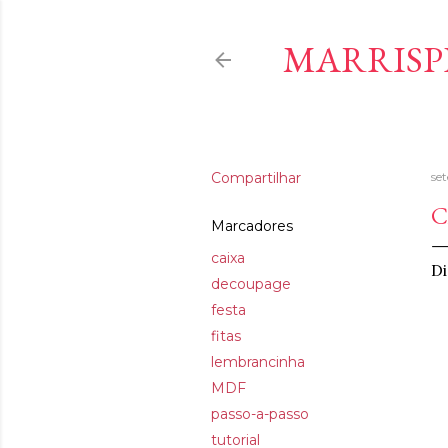
MARRISP
Compartilhar
se
C
Marcadores
caixa
Di
decoupage
festa
fitas
lembrancinha
MDF
passo-a-passo
tutorial