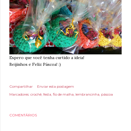
Espero que você tenha curtido a ideia!
Beijinhos e Feliz Páscoa! :)
Compartilhar
Enviar esta postagem
Marcadores:
crochê
festa
fio de malha
lembrancinha
páscoa
COMENTÁRIOS