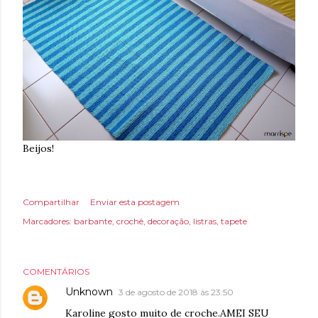
Beijos!
Compartilhar
Enviar esta postagem
Marcadores:
barbante
crochê
decoração
listras
tapete
COMENTÁRIOS
Unknown
3 de agosto de 2018 às 23:50
Karoline gosto muito de croche.AMEI SEU