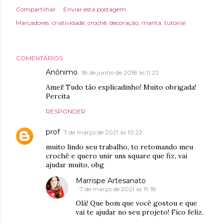
Compartilhar
Enviar esta postagem
Marcadores:
criatividade
crochê
decoração
manta
tutorial
COMENTÁRIOS
Anônimo
18 de junho de 2018 às 11:22
Amei! Tudo tão explicadinho! Muito obrigada!
Percita
RESPONDER
prof
7 de março de 2021 às 10:22
muito lindo seu trabalho, to retomando meu
crochê e quero unir uns square que fiz, vai
ajudar muito, obg
Marrispe Artesanato
7 de março de 2021 às 19:18
Olá! Que bom que você gostou e que
vai te ajudar no seu projeto! Fico feliz.